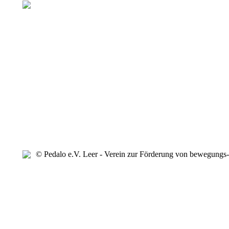
Ziele der Bewegungsförderung
Über die Bewegung werden Gefühle zum Ausdruck gebracht un
gesammelt. Gruppenspiele ermöglichen soziales Lernen während
Materialerfahrungen ermöglicht und die Entwicklung der Motorik
verschiedensten Materialien sensibilisieren die Wahrnehmung de
baut Selbstvertrauen auf.
Um die Ziele zu erreichen, werden in den Übungseinheiten unt
angewendet. Dabei fließen Elemente aus der Krankengymnastik
Integrationstherapie, den Bereichen Rhythmik/Tanz, Rollenspie
die Arbeit ein. Die Einheiten finden in unterschiedlichen Turn
und beinhalten klar strukturierte Abläufe.
© Pedalo e.V. Leer - Verein zur Förderung von bewegungs