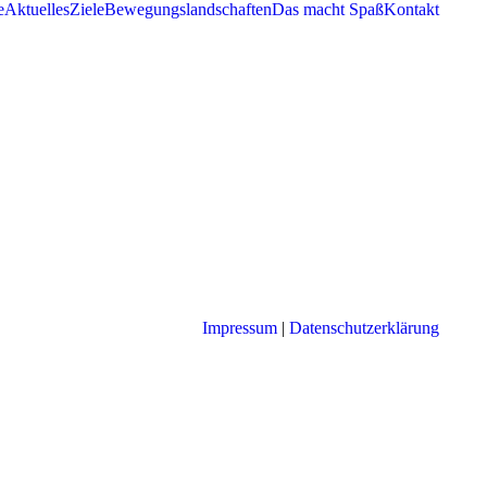
e
Aktuelles
Ziele
Bewegungslandschaften
Das macht Spaß
Kontakt
estigt und die Kinder lernen ihre eigenen Stärken kennen
ständigem Spielen und Bewegen angeregt
onsum und Sitzbeschäftigungen werden den Kindern vielfältige
hkeiten aufgezeigt
nehmung und in der allgemeinen Bewegungsfähigkeit werden
dauer, Konzentration, visuelle und auditive Wahrnehmung
r wird positiv beeinflusst
 sich sportlich zu betätigen und/oder ein Angebot eines
Impressum
|
Datenschutzerklärung